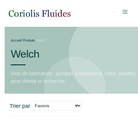
Accueil
›
Produits
›
Welch
Welch
Vide de laboratoire : pompes à membrane, turbo, palettes
pour chimie et recherche.
Trier par